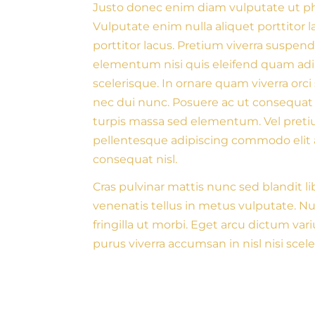
Justo donec enim diam vulputate ut phar
Vulputate enim nulla aliquet porttitor 
porttitor lacus. Pretium viverra suspe
elementum nisi quis eleifend quam adipi
scelerisque. In ornare quam viverra orci 
nec dui nunc. Posuere ac ut consequat s
turpis massa sed elementum. Vel pretium
pellentesque adipiscing commodo elit 
consequat nisl.
Cras pulvinar mattis nunc sed blandit li
venenatis tellus in metus vulputate. N
fringilla ut morbi. Eget arcu dictum var
purus viverra accumsan in nisl nisi scel