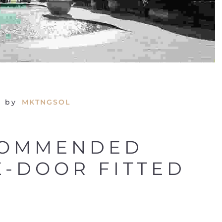
n by
MKTNGSOL
COMMENDED
-DOOR FITTED
S