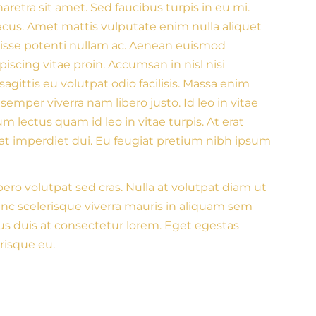
etra sit amet. Sed faucibus turpis in eu mi.
lacus. Amet mattis vulputate enim nulla aliquet
ndisse potenti nullam ac. Aenean euismod
scing vitae proin. Accumsan in nisl nisi
sagittis eu volutpat odio facilisis. Massa enim
emper viverra nam libero justo. Id leo in vitae
 lectus quam id leo in vitae turpis. At erat
at imperdiet dui. Eu feugiat pretium nibh ipsum
bero volutpat sed cras. Nulla at volutpat diam ut
unc scelerisque viverra mauris in aliquam sem
ius duis at consectetur lorem. Eget egestas
erisque eu.